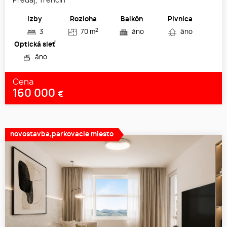
Predaj, Trenčín
Izby
Rozloha
Balkón
Pivnica
2
3
70 m
áno
áno
Optická sieť
áno
Cena
160 000
€
novostavba,parkovacie miesto