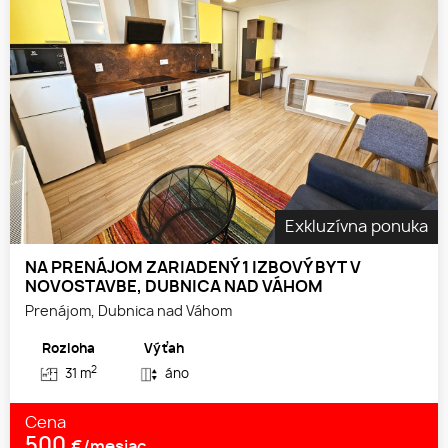
Exkluzívna ponuka
NA PRENÁJOM ZARIADENÝ 1 IZBOVÝ BYT V
NOVOSTAVBE, DUBNICA NAD VÁHOM
Prenájom, Dubnica nad Váhom
Rozloha
Výťah
2
31 m
áno
Cena
500
€/mesiac