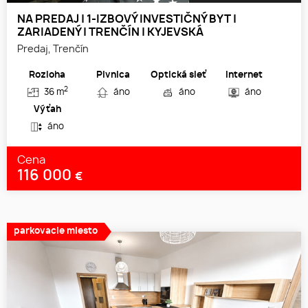
NA PREDAJ | 1-IZBOVÝ INVESTIČNÝ BYT |
ZARIADENÝ | TRENČÍN | KYJEVSKÁ
Predaj, Trenčín
Rozloha
Pivnica
Optická sieť
Internet
2
36 m
áno
áno
áno
Výťah
áno
Cena
116 000
€
parkovacie miesto