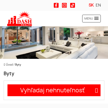
SK
EN
MENU
Úvod
/
Byty
Byty
Vyhľadaj nehnuteľnosť