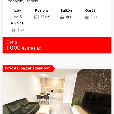
Prenájom, Trenčín
Izby
Rozloha
Balkón
Garáž
2
3
88 m
áno
áno
Pivnica
áno
Cena
1 000
€/mesiac
novostavba,zariadený byt