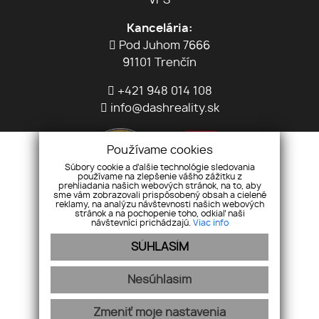
VPS
Kancelária:
Pod Juhom 7666
91101 Trenčín
+421 948 014 108
info@dashreality.sk
Používame cookies
Súbory cookie a ďalšie technológie sledovania
používame na zlepšenie vášho zážitku z
prehliadania našich webových stránok, na to, aby
sme vám zobrazovali prispôsobený obsah a cielené
reklamy, na analýzu návštevnosti našich webových
stránok a na pochopenie toho, odkiaľ naši
Pridajte si nás
návštevníci prichádzajú.
Viac info
SÚHLASÍM
Nesúhlasím
© DASH reality s. r. o. Všetky práva vyhradené
Zmeniť moje nastavenia