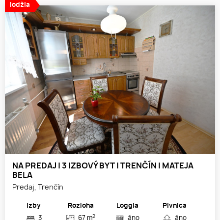
lodžia
NA PREDAJ | 3 IZBOVÝ BYT | TRENČÍN | MATEJA
BELA
Predaj, Trenčín
Izby
Rozloha
Loggia
Pivnica
2
3
67 m
áno
áno