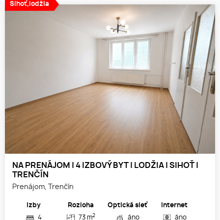
Sihoť,lodžia
NA PRENÁJOM | 4 IZBOVÝ BYT | LODŽIA | SIHOŤ |
TRENČÍN
Prenájom, Trenčín
Izby
Rozloha
Optická sieť
Internet
2
4
73 m
áno
áno