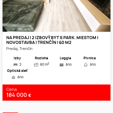
NA PREDAJ | 2 IZBOVÝ BYT S PARK. MIESTOM |
NOVOSTAVBA | TRENČÍN | 60 M2
Predaj, Trenčín
Izby
Rozloha
Loggia
Pivnica
2
2
60 m
áno
áno
Optická sieť
áno
Cena
184 000
€