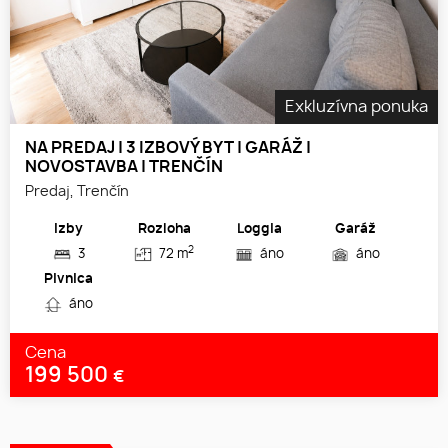
Exkluzívna ponuka
NA PREDAJ | 3 IZBOVÝ BYT | GARÁŽ |
NOVOSTAVBA | TRENČÍN
Predaj, Trenčín
Izby
Rozloha
Loggia
Garáž
2
3
72 m
áno
áno
Pivnica
áno
Cena
199 500
€