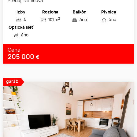
Predaj, Nemšová
Izby
Rozloha
Balkón
Pivnica
2
4
101 m
áno
áno
Optická sieť
áno
Cena
205 000
€
garáž