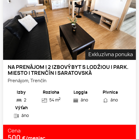
Exkluzívna ponuka
NA PRENÁJOM | 2 IZBOVÝ BYT S LODŽIOU | PARK.
MIESTO | TRENČÍN | SARATOVSKÁ
Prenájom, Trenčín
Izby
Rozloha
Loggia
Pivnica
2
2
54 m
áno
áno
Výťah
áno
Cena
500
€/mesiac