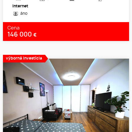
Internet
áno
Cena
146 000
€
výborná investícia