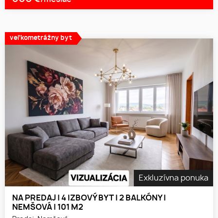
veľkometrážny byt
Exkluzívna ponuka
NA PREDAJ | 4 IZBOVÝ BYT | 2 BALKÓNY |
NEMŠOVÁ | 101 M2