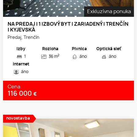
Exkluzívna ponuka
NA PREDAJ | 1 IZBOVÝ BYT | ZARIADENÝ | TRENČÍN
| KYJEVSKÁ
Predaj, Trenčín
Izby
Rozloha
Pivnica
Optická sieť
2
1
36 m
áno
áno
Internet
áno
Cena
116 000
€
novostavba