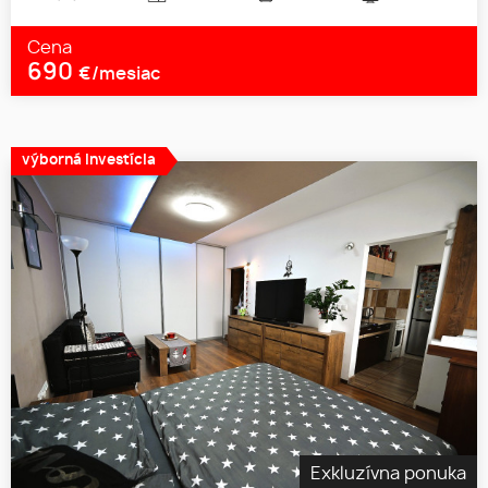
Cena
690
€/mesiac
výborná investícia
Exkluzívna ponuka