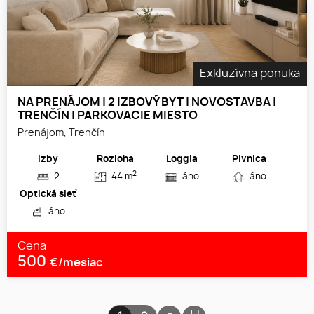
Exkluzívna ponuka
NA PRENÁJOM | 2 IZBOVÝ BYT | NOVOSTAVBA |
TRENČÍN | PARKOVACIE MIESTO
Prenájom, Trenčín
Izby
Rozloha
Loggia
Pivnica
2
2
44 m
áno
áno
Optická sieť
áno
Cena
500
€/mesiac