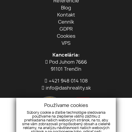
Referencie
Blog
Kontakt
Cenník
GDPR
Cookies
VPS
Kancelária:
Pod Juhom 7666
91101 Trenčín
+421 948 014 108
info@dashreality.sk
Používame cookies
Súbory cookie a ďalšie technológie sledovania
používame na zlepšenie vášho zážitku z
prehliadania našich webových stránok, na to, aby
sme vám zobrazovali prispôsobený obsah a cielené
reklamy, na analýzu návštevnosti našich webových
stránok a na pochopenie toho, odkiaľ naši