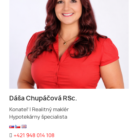
Dáša Chupáčová RSc.
Konateľ l Realitný maklér
Hypotekárny špecialista
+421 948 014 108