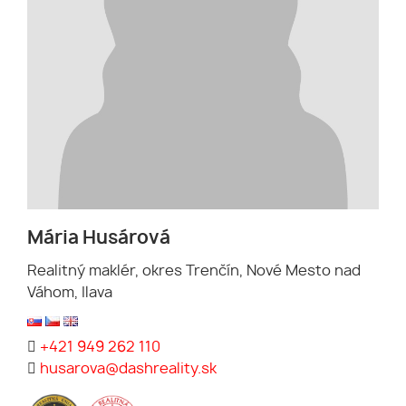
Mária Husárová
Realitný maklér, okres Trenčín, Nové Mesto nad
Váhom, Ilava
+421 949 262 110
husarova@dashreality.sk