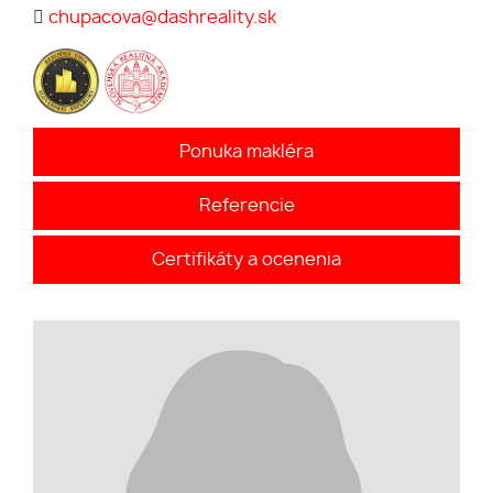
chupacova@dashreality.sk
Ponuka makléra
Referencie
Certifikáty a ocenenia