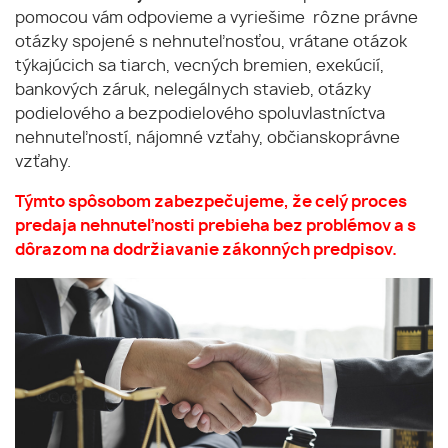
pomocou vám odpovieme a vyriešime rôzne právne
otázky spojené s nehnuteľnosťou, vrátane otázok
týkajúcich sa tiarch, vecných bremien, exekúcií,
bankových záruk, nelegálnych stavieb, otázky
podielového a bezpodielového spoluvlastníctva
nehnuteľností, nájomné vzťahy, občianskoprávne
vzťahy.
Týmto spôsobom zabezpečujeme, že celý proces
predaja nehnuteľnosti prebieha bez problémov a s
dôrazom na dodržiavanie zákonných predpisov.