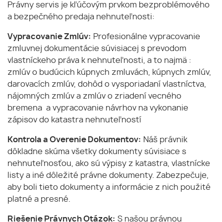
Právny servis je kľúčovým prvkom bezproblémového
a bezpečného predaja nehnuteľnosti:
Vypracovanie Zmlúv:
Profesionálne vypracovanie
zmluvnej dokumentácie súvisiacej s prevodom
vlastníckeho práva k nehnuteľnosti, a to najmä :
zmlúv o budúcich kúpnych zmluvách, kúpnych zmlúv,
darovacích zmlúv, dohôd o vysporiadaní vlastníctva,
nájomných zmlúv a zmlúv o zriadení vecného
bremena a vypracovanie návrhov na vykonanie
zápisov do katastra nehnuteľností
Kontrola a Overenie Dokumentov:
Náš právnik
dôkladne skúma všetky dokumenty súvisiace s
nehnuteľnosťou, ako sú výpisy z katastra, vlastnícke
listy a iné dôležité právne dokumenty. Zabezpečuje,
aby boli tieto dokumenty a informácie z nich použité
platné a presné.
Riešenie Právnych Otázok:
S našou právnou