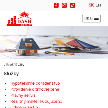
SK
EN
MENU
Úvod
/
Služby
Služby
Hypotekárne poradenstvo
Potvrdenie o trhovej cene
Právny servis
Realitný maklér kupujúceho
Odmena za tip