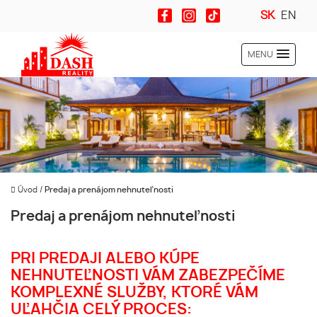
SK
EN
MENU
Úvod
/
Predaj a prenájom nehnuteľnosti
Predaj a prenájom nehnuteľnosti
PRI PREDAJI ALEBO KÚPE
NEHNUTEĽNOSTI VÁM ZABEZPEČÍME
KOMPLEXNÉ SLUŽBY, KTORÉ VÁM
UĽAHČIA CELÝ PROCES: