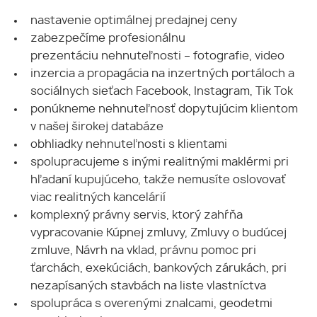
nastavenie optimálnej predajnej ceny
zabezpečíme profesionálnu
prezentáciu nehnuteľnosti – fotografie, video
inzercia a propagácia na inzertných portáloch a
sociálnych sieťach Facebook, Instagram, Tik Tok
ponúkneme nehnuteľnosť dopytujúcim klientom
v našej širokej databáze
obhliadky nehnuteľnosti s klientami
spolupracujeme s inými realitnými maklérmi pri
hľadaní kupujúceho, takže nemusíte oslovovať
viac realitných kancelárií
komplexný právny servis, ktorý zahŕňa
vypracovanie Kúpnej zmluvy, Zmluvy o budúcej
zmluve, Návrh na vklad, právnu pomoc pri
ťarchách, exekúciách, bankových zárukách, pri
nezapísaných stavbách na liste vlastníctva
spolupráca s overenými znalcami, geodetmi