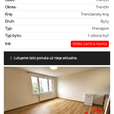
Obec:
Trenčín
Okres:
Trenčín
Kraj:
Trenčiansky kraj
Druh:
Byty
Typ:
Prenájom
Typ bytu:
1-izbový byt
Iné:
blízko centra mesta
Ľutujeme táto ponuka už nieje aktuálna.