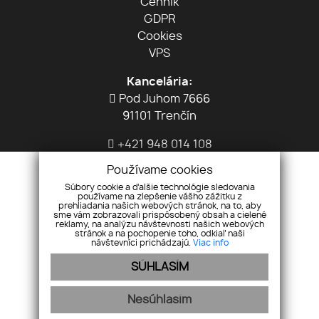
Cenník
GDPR
Cookies
VPS
Kancelária:
Pod Juhom 7666
91101 Trenčín
+421 948 014 108
info@dashreality.sk
Používame cookies
Súbory cookie a ďalšie technológie sledovania
používame na zlepšenie vášho zážitku z
prehliadania našich webových stránok, na to, aby
sme vám zobrazovali prispôsobený obsah a cielené
reklamy, na analýzu návštevnosti našich webových
stránok a na pochopenie toho, odkiaľ naši
návštevníci prichádzajú.
Viac info
SÚHLASÍM
Pridajte si nás
Nesúhlasím