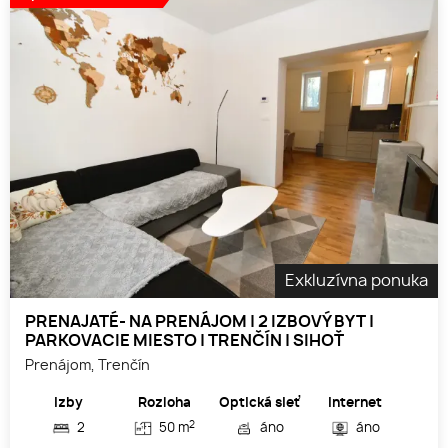
Exkluzívna ponuka
PRENAJATÉ- NA PRENÁJOM | 2 IZBOVÝ BYT |
PARKOVACIE MIESTO | TRENČÍN | SIHOŤ
Prenájom, Trenčín
Izby
Rozloha
Optická sieť
Internet
2
2
50 m
áno
áno