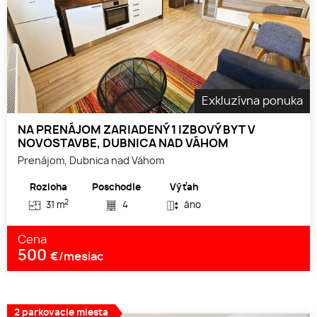
Exkluzívna ponuka
NA PRENÁJOM ZARIADENÝ 1 IZBOVÝ BYT V
NOVOSTAVBE, DUBNICA NAD VÁHOM
Prenájom, Dubnica nad Váhom
Rozloha
Poschodie
Výťah
2
31 m
4
áno
Cena
500
€/mesiac
2 parkovacie miesta