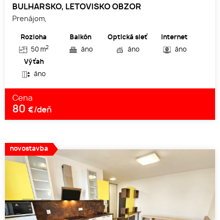
BULHARSKO, LETOVISKO OBZOR
Prenájom,
Rozloha
Balkón
Optická sieť
Internet
2
50 m
áno
áno
áno
Výťah
áno
Cena
80
€/deň
novostavba