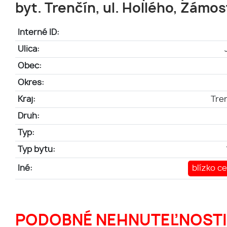
byt. Trenčín, ul. Hollého, Zámos
Interné ID:
Ulica:
Obec:
Okres:
Kraj:
Tren
Druh:
Typ:
Typ bytu:
Iné:
blízko c
PODOBNÉ NEHNUTEĽNOSTI