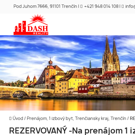
Pod Juhom 7666, 91101 Trenčín |
+421 948 014 108
|
info
Úvod
/
Prenájom, 1 izbový byt, Trenčiansky kraj, Trenčín
/
RE
REZERVOVANÝ -Na prenájom 1 i