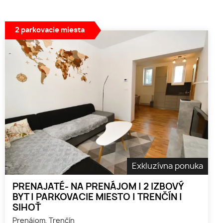
2 parkovacie miesta
Exkluzívna ponuka
PRENAJATÉ- NA PRENÁJOM | 2 IZBOVÝ
BYT | PARKOVACIE MIESTO | TRENČÍN |
SIHOŤ
Prenájom, Trenčín