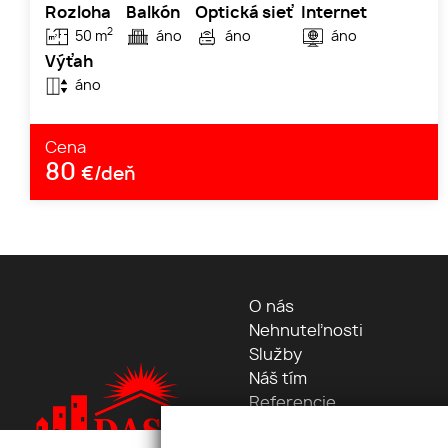
Rozloha
Balkón
Optická sieť
Internet
2
50 m
áno
áno
áno
Výťah
áno
Cena
80
€/deň
O nás
Nehnuteľnosti
Služby
Náš tím
Referencie
Blog