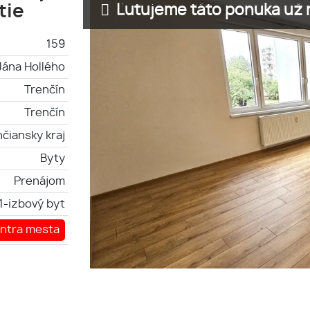
Ľutujeme táto ponuka už n
tie
159
Jána Hollého
Trenčín
Trenčín
čiansky kraj
Byty
Prenájom
1-izbový byt
entra mesta