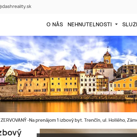
@dashreality.sk
O NÁS
NEHNUTEĽNOSTI
SLUŽ
ZERVOVANÝ -Na prenájom 1 izbový byt. Trenčín, ul. Hollého, Zám
zbový