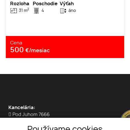
Rozloha
Poschodie
Výťah
2
31 m
4
áno
Cena
500
€/mesiac
Kancelária:
Pod Juhom 7666
91101 Trenčín
Používame cookies