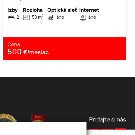
Izby
Rozloha
Optická sieť
Internet
2
2
50 m
áno
áno
Cena
500
€/mesiac
Pridajte si nás