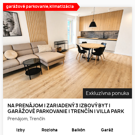
garážové parkovanie,klimatizácia
Exkluzívna ponuka
NA PRENÁJOM | ZARIADENÝ 3 IZBOVÝ BYT |
GARÁŽOVÉ PARKOVANIE | TRENČÍN | VILLA PARK
Prenájom, Trenčín
Izby
Rozloha
Balkón
Garáž