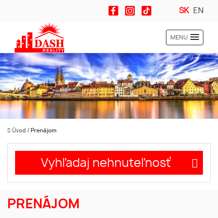
SK
EN
MENU
Úvod
/
Prenájom
Vyhľadaj nehnuteľnosť
PRENÁJOM