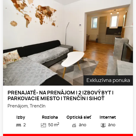
Exkluzívna ponuka
PRENAJATÉ- NA PRENÁJOM | 2 IZBOVÝ BYT |
PARKOVACIE MIESTO | TRENČÍN | SIHOŤ
Prenájom, Trenčín
Izby
Rozloha
Optická sieť
Internet
2
2
50 m
áno
áno