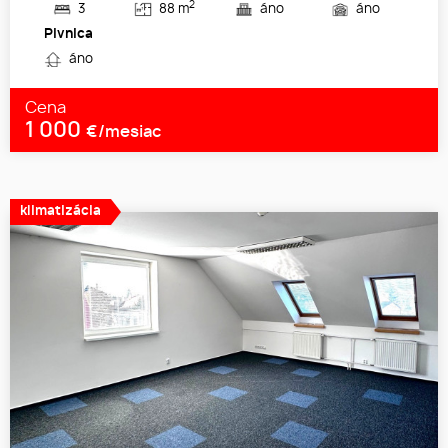
2
3
88 m
áno
áno
Pivnica
áno
Cena
1 000
€/mesiac
klimatizácia