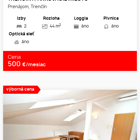
Prenájom, Trenčín
Izby
Rozloha
Loggia
Pivnica
2
2
44 m
áno
áno
Optická sieť
áno
Cena
500
€/mesiac
výborná cena