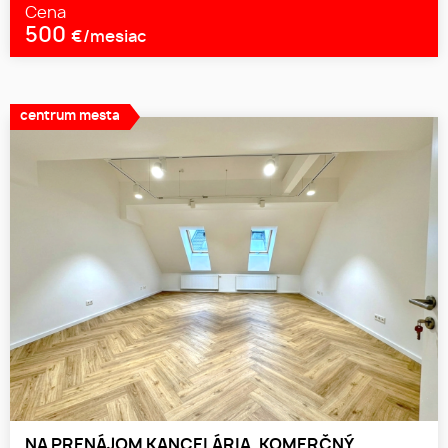
Cena
500
€/mesiac
centrum mesta
NA PRENÁJOM KANCELÁRIA, KOMERČNÝ