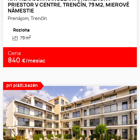
PRIESTOR V CENTRE, TRENČÍN, 79 M2, MIEROVÉ
NÁMESTIE
Prenájom, Trenčín
Rozloha
2
79 m
Cena
840
€/mesiac
pri pláži,bazén