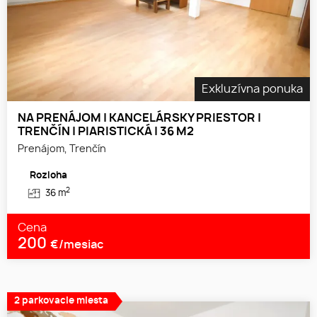
Exkluzívna ponuka
NA PRENÁJOM | KANCELÁRSKY PRIESTOR |
TRENČÍN | PIARISTICKÁ | 36 M2
Prenájom, Trenčín
Rozloha
2
36 m
Cena
200
€/mesiac
2 parkovacie miesta