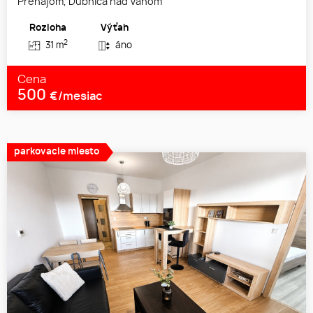
Prenájom, Dubnica nad Váhom
Rozloha
Výťah
2
31 m
áno
Cena
500
€/mesiac
parkovacie miesto