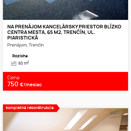
NA PRENÁJOM KANCELÁRSKY PRIESTOR BLÍZKO
CENTRA MESTA, 65 M2, TRENČÍN, UL.
PIARISTICKÁ
Prenájom, Trenčín
Rozloha
2
65 m
Cena
750
€/mesiac
kompletná rekonštrukcia