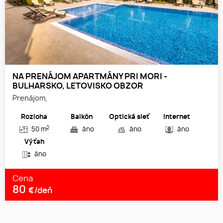
NA PRENÁJOM APARTMÁNY PRI MORI -
BULHARSKO, LETOVISKO OBZOR
Prenájom,
Rozloha
Balkón
Optická sieť
Internet
2
50 m
áno
áno
áno
Výťah
áno
Cena
80
€/deň