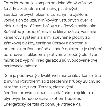
Exteriér domu je kompletne dokončený vrátane
fasády a zateplenia, strechy, plastových
šesťkomorových okien s izolačným trojsklom,
vonkajších žalúzií, hliníkových vstupných dverí a
elektrickej garážovej brány s diaľkovým ovládaním.
Súčasťou je predpríprava na klimatizáciu, vonkajší
kamerový systém a alarm, spevnené plochy zo
zámkovej dlažby, terénne úpravy a oplotenie
pozemku, pričom bočné a zadné oplotenie je riešené
betónovým základom s pletivom a predný plot tvorí
múrik bez výplní. Pred garážou sú vybudované dve
parkovacie miesta.
Dom je postavený z kvalitných materiálov, konkrétne
z muriva Porotherm so zateplením hrúbky 20 cm, so
strešnou krytinou Terran, plastovými
šesťkomorovými oknami s izolačným trojsklom a
plynovým kondenzačným kotlom Buderus.
Energetický certifikát domu je v triede A1.