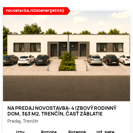
novostavba,nízkoenergetický
NA PREDAJ NOVOSTAVBA- 4 IZBOVÝ RODINNÝ
DOM, 363 M2, TRENČÍN, ČASŤ ZÁBLATIE
Predaj, Trenčín
Izby
Rozloha
Pozemok
Inž. siete