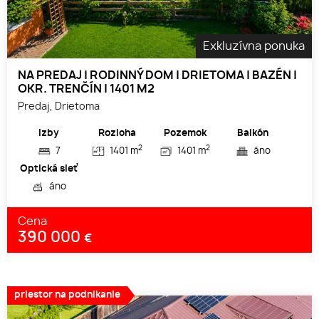
Exkluzívna ponuka
NA PREDAJ | RODINNÝ DOM | DRIETOMA | BAZÉN |
OKR. TRENČÍN | 1401 M2
Predaj, Drietoma
Izby
Rozloha
Pozemok
Balkón
2
2
7
1401 m
1401 m
áno
Optická sieť
áno
Cena
390 000
€
priestor na podnikanie