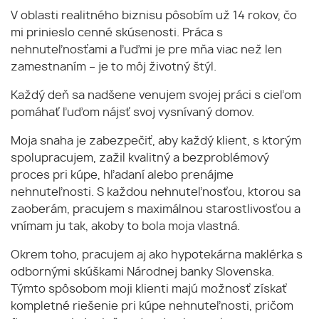
V oblasti realitného biznisu pôsobím už 14 rokov, čo
mi prinieslo cenné skúsenosti. Práca s
nehnuteľnosťami a ľuďmi je pre mňa viac než len
zamestnaním – je to môj životný štýl.
Každý deň sa nadšene venujem svojej práci s cieľom
pomáhať ľuďom nájsť svoj vysnívaný domov.
Moja snaha je zabezpečiť, aby každý klient, s ktorým
spolupracujem, zažil kvalitný a bezproblémový
proces pri kúpe, hľadaní alebo prenájme
nehnuteľnosti. S každou nehnuteľnosťou, ktorou sa
zaoberám, pracujem s maximálnou starostlivosťou a
vnímam ju tak, akoby to bola moja vlastná.
Okrem toho, pracujem aj ako hypotekárna maklérka s
odbornými skúškami Národnej banky Slovenska.
Týmto spôsobom moji klienti majú možnosť získať
kompletné riešenie pri kúpe nehnuteľnosti, pričom