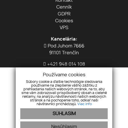
Kontakt
Cenník
GDPR
Cookies
VPS
Kancelária:
Pod Juhom 7666
91101 Trenčín
+421 948 014 108
info@dashreality.sk
Používame cookies
Súbory cookie a ďalšie technológie sledovania
používame na zlepšenie vášho zážitku z
prehliadania našich webových stránok, na to, aby
sme vám zobrazovali prispôsobený obsah a cielené
reklamy, na analýzu návštevnosti našich webových
stránok a na pochopenie toho, odkiaľ naši
návštevníci prichádzajú.
Viac info
SÚHLASÍM
Pridajte si nás
Nesúhlasím