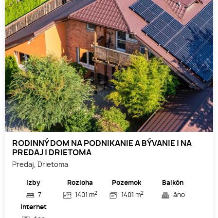
RODINNÝ DOM NA PODNIKANIE A BÝVANIE | NA
PREDAJ | DRIETOMA
Predaj, Drietoma
Izby
Rozloha
Pozemok
Balkón
2
2
7
1401 m
1401 m
áno
Internet