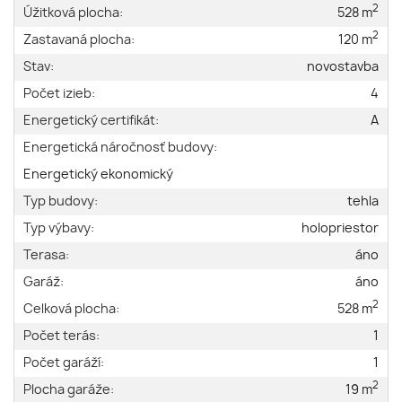
2
Úžitková plocha:
528 m
2
Zastavaná plocha:
120 m
Stav:
novostavba
Počet izieb:
4
Energetický certifikát:
A
Energetická náročnosť budovy:
Energetický ekonomický
Typ budovy:
tehla
Typ výbavy:
holopriestor
Terasa:
áno
Garáž:
áno
2
Celková plocha:
528 m
Počet terás:
1
Počet garáží:
1
2
Plocha garáže:
19 m