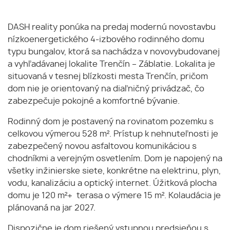
DASH reality ponúka na predaj modernú novostavbu
nízkoenergetického 4-izbového rodinného domu
typu bungalov, ktorá sa nachádza v novovybudovanej
a vyhľadávanej lokalite Trenčín – Záblatie. Lokalita je
situovaná v tesnej blízkosti mesta Trenčín, pričom
dom nie je orientovaný na diaľničný privádzač, čo
zabezpečuje pokojné a komfortné bývanie.
Rodinný dom je postavený na rovinatom pozemku s
celkovou výmerou 528 m². Prístup k nehnuteľnosti je
zabezpečený novou asfaltovou komunikáciou s
chodníkmi a verejným osvetlením. Dom je napojený na
všetky inžinierske siete, konkrétne na elektrinu, plyn,
vodu, kanalizáciu a optický internet. Úžitková plocha
domu je 120 m²+ terasa o výmere 15 m². Kolaudácia je
plánovaná na jar 2027.
Dispozične je dom riešený vstupnou predsieňou s