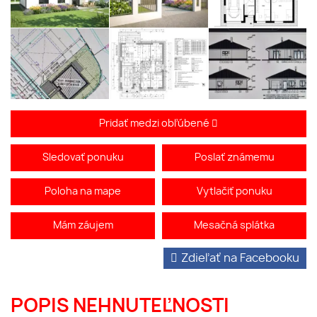
Pridať medzi obľúbené
Sledovať ponuku
Poslať známemu
Poloha na mape
Vytlačiť ponuku
Mám záujem
Mesačná splátka
Zdieľať na Facebooku
POPIS NEHNUTEĽNOSTI