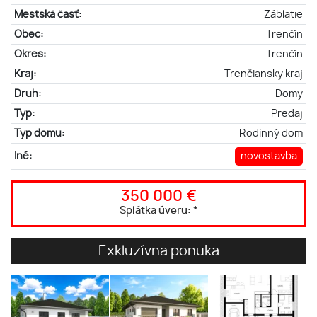
Mestská časť:
Záblatie
Obec:
Trenčín
Okres:
Trenčín
Kraj:
Trenčiansky kraj
Druh:
Domy
Typ:
Predaj
Typ domu:
Rodinný dom
Iné:
novostavba
350 000 €
Splátka úveru:
*
Exkluzívna ponuka