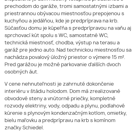
prechodom do garáže, tromi samostatnými izbami a
priestrannou obývacou miestnosťou prepojenou s
kuchyňou a jedálňou, kde je predpríprava na krb.
Súčasťou domu je kúpeľňa s predprípravou na vaňu aj
sprchovací kút spolu s WC, samostatné WC,
technická miestnosť, chodba, výstup na terasu a
garáž pre jedno auto. Nad technickou miestnosťou sa
nachádza povalový úložný priestor o výmere 15 m².
Pred garážou je možné parkovanie ďalších dvoch
osobných áut.
V cene nehnuteľnosti je zahrnuté dokončenie
interiéru v štádiu holodom. Dom má zrealizované
obvodové steny a vnútorné priečky, kompletné
rozvody elektriny, vody, odpadu a plynu, podlahové
kúrenie s plynovým kondenzačným kotlom, omietky,
bielu maľovku a predprípravu na krb s komínom
značky Schiedel.