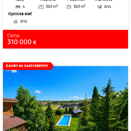
2
2
4
363 m
363 m
áno
Optická sieť
áno
Cena
310 000
€
bazén so zastrešením